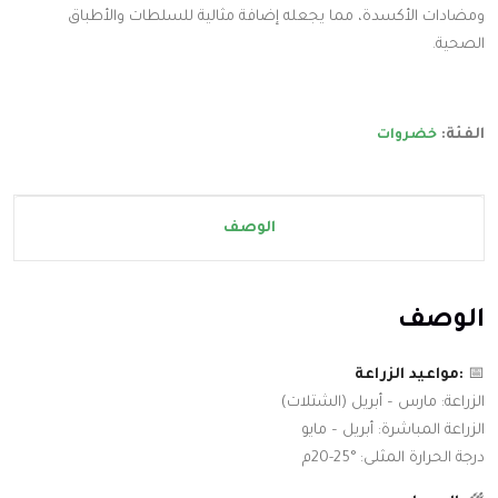
ومضادات الأكسدة، مما يجعله إضافة مثالية للسلطات والأطباق
الصحية.
الفئة:
خضروات
الوصف
الوصف
📅
:ﻣﻮاﻋﻴﺪ اﻟﺰراﻋﺔ
اﻟﺰراﻋﺔ: ﻣﺎرس – أﺑﺮﻳﻞ (اﻟﺸﺘﻼت)
اﻟﺰراﻋﺔ اﻟﻤﺒﺎﺷﺮة: أﺑﺮﻳﻞ – ﻣﺎﻳﻮ
درﺟﺔ اﻟﺤﺮارة اﻟﻤﺜﻠﻰ: °25-20م