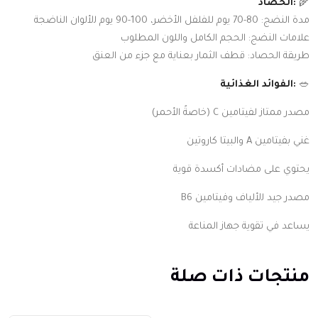
🌾
:اﻟﺤﺼﺎد
ﻣﺪة اﻟﻨﻀﺞ: 80-70 ﻳﻮم ﻟﻠﻔﻠﻔﻞ الأﺧﻀﺮ، 100-90 ﻳﻮم ﻟلأﻟﻮان اﻟﻨﺎﺿﺠﺔ
ﻋﻼﻣﺎت اﻟﻨﻀﺞ: اﻟﺤﺠﻢ اﻟﻜﺎﻣﻞ واﻟﻠﻮن اﻟﻤﻄﻠﻮب
ﻃﺮﻳﻘﺔ اﻟﺤﺼﺎد: ﻗﻄﻒ اﻟﺜﻤﺎر ﺑﻌﻨﺎﻳﺔ ﻣﻊ ﺟﺰء ﻣﻦ اﻟﻌﻨﻖ
🥗
:اﻟﻔﻮاﺋﺪ اﻟﻐﺬاﺋﻴﺔ
ﻣﺼﺪر ﻣﻤﺘﺎز ﻟﻔﻴﺘﺎﻣﻴﻦ C (ﺧﺎﺻﺔً الأﺣﻤﺮ)
ﻏﻨﻲ ﺑﻔﻴﺘﺎﻣﻴﻦ A واﻟﺒﻴﺘﺎ ﻛﺎروﺗﻴﻦ
ﻳﺤﺘﻮي ﻋﻠﻰ ﻣﻀﺎدات أﻛﺴﺪة ﻗﻮﻳﺔ
ﻣﺼﺪر ﺟﻴﺪ ﻟلأﻟﻴﺎف وﻓﻴﺘﺎﻣﻴﻦ B6
ﻳﺴﺎﻋﺪ ﻓﻲ ﺗﻘﻮﻳﺔ ﺟﻬﺎز اﻟﻤﻨﺎﻋﺔ
منتجات ذات صلة